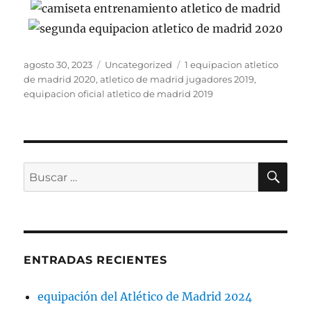
Publicado
Categorías
Etiquetas
agosto 30, 2023
Uncategorized
1 equipacion atletico
el
de madrid 2020
,
atletico de madrid jugadores 2019
,
equipacion oficial atletico de madrid 2019
BU
Buscar
por:
ENTRADAS RECIENTES
equipación del Atlético de Madrid 2024