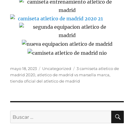
Publicado
Categorías
Etiquetas
mayo 18, 2023
Uncategorized
3 camiseta atletico de
el
madrid 2020
,
atletico de madrid vs marsella marca
,
tienda oficial del atletico de madrid
BU
Buscar
por: