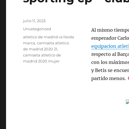
Publicado
julio 11, 2023
el
Categorías
Uncategorized
Al mismo tiempo,
Etiquetas
atletico de madrid vs lleida
emperador Carlo
marca
,
camiseta atletico
equipacion atle
de madrid 2020 21
,
respecto al Barç
camiseta atletico de
madrid 2020 mujer
con los máximos 
y Betis se encue
partido menos.