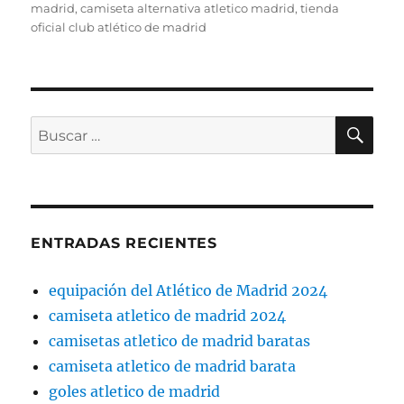
el
madrid
,
camiseta alternativa atletico madrid
,
tienda
oficial club atlético de madrid
BU
Buscar
por:
ENTRADAS RECIENTES
equipación del Atlético de Madrid 2024
camiseta atletico de madrid 2024
camisetas atletico de madrid baratas
camiseta atletico de madrid barata
goles atletico de madrid