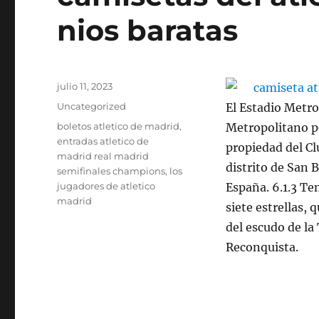
nios baratas
Publicado
julio 11, 2023
el
Categorías
Uncategorized
El Estadio Metr
Etiquetas
boletos atletico de madrid
,
Metropolitano po
entradas atletico de
propiedad del Cl
madrid real madrid
distrito de San 
semifinales champions
,
los
jugadores de atletico
España. 6.1.3 Te
madrid
siete estrellas,
del escudo de la
Reconquista.