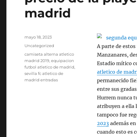
madrid
Publicado
mayo 18, 2023
el
Categorías
Uncategorized
A parte de estos
Etiquetas
camiseta alterna atletico
Manzanares, des
madrid 2019
,
equipacion
Estadio mítico 
futbol atletico de madrid
,
atletico de madr
sevilla fc atletico de
madrid entradas
permanecido fiel
entre sus grada
Hurrem nunca tuv
atribuyen a ella
tampoco fue reg
2023
además en e
cuando esto es 