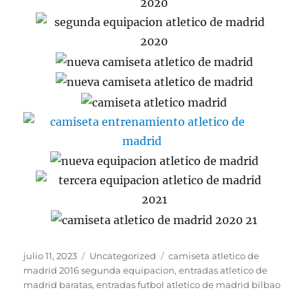
Publicado
Categorías
Etiquetas
julio 11, 2023
Uncategorized
camiseta atletico de
el
madrid 2016 segunda equipacion
,
entradas atletico de
madrid baratas
,
entradas futbol atletico de madrid bilbao