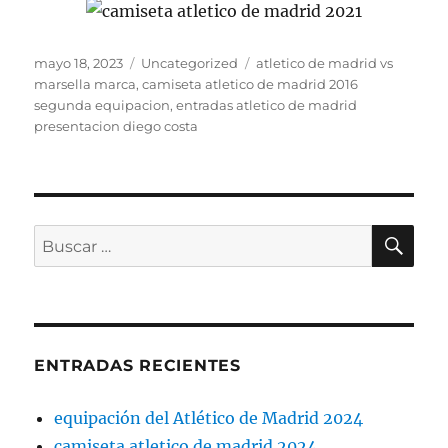
Publicado
Categorías
Etiquetas
mayo 18, 2023
Uncategorized
atletico de madrid vs
el
marsella marca
,
camiseta atletico de madrid 2016
segunda equipacion
,
entradas atletico de madrid
presentacion diego costa
BU
Buscar
por:
ENTRADAS RECIENTES
equipación del Atlético de Madrid 2024
camiseta atletico de madrid 2024