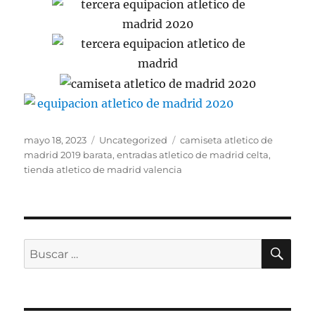
Publicado
Categorías
Etiquetas
mayo 18, 2023
Uncategorized
camiseta atletico de
el
madrid 2019 barata
,
entradas atletico de madrid celta
,
tienda atletico de madrid valencia
BU
Buscar
por: