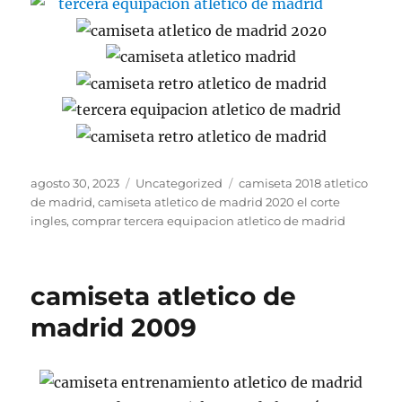
Publicado
Categorías
Etiquetas
agosto 30, 2023
Uncategorized
camiseta 2018 atletico
el
de madrid
,
camiseta atletico de madrid 2020 el corte
ingles
,
comprar tercera equipacion atletico de madrid
camiseta atletico de
madrid 2009