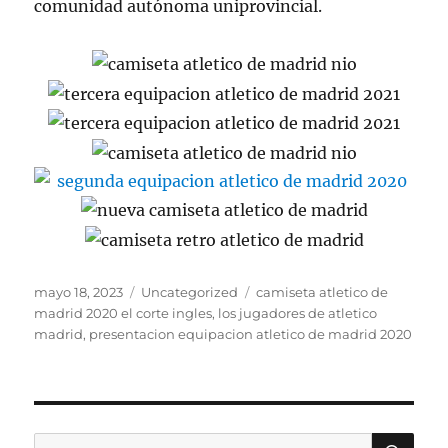
comunidad autónoma uniprovincial.
Publicado
Categorías
Etiquetas
mayo 18, 2023
Uncategorized
camiseta atletico de
el
madrid 2020 el corte ingles
,
los jugadores de atletico
madrid
,
presentacion equipacion atletico de madrid 2020
BU
Buscar