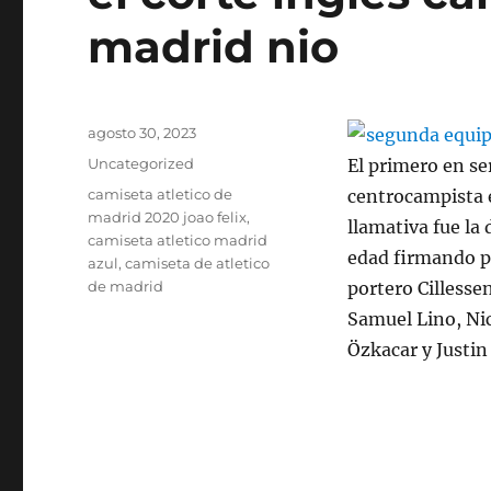
madrid nio
Publicado
agosto 30, 2023
el
Categorías
Uncategorized
El primero en se
Etiquetas
camiseta atletico de
centrocampista 
madrid 2020 joao felix
,
llamativa fue la
camiseta atletico madrid
edad firmando po
azul
,
camiseta de atletico
de madrid
portero Cillesse
Samuel Lino, Nic
Özkacar y Justin 