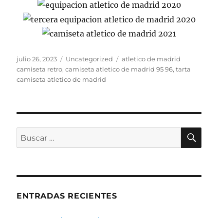
Publicado
Categorías
Etiquetas
julio 26, 2023
Uncategorized
atletico de madrid
el
camiseta retro
,
camiseta atletico de madrid 95 96
,
tarta
camiseta atletico de madrid
BU
Buscar
por:
ENTRADAS RECIENTES