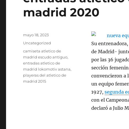
madrid 2020
Publicado
mayo 18, 2023
el
Categorías
Uncategorized
Su entrenadora, 
Etiquetas
camiseta atletico de
de Madrid- junt
madrid escudo antiguo
,
por las 36 jugad
entradas atletico de
sección femenina
madrid lokomotiv astana
,
playeras del atletico de
convencieron a l
madrid 2015
un equipo femeni
1927,
segunda eq
con el Campeona
declaró a Julio 