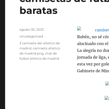
baratas
Publicado
agosto 30, 2023
el
Categorías
Uncategorized
Rubén, no sé cóm
Etiquetas
3 camiseta del atletico de
alucinado con el
madrid
,
camiseta atletico
La alegría no du
de madrid png
,
club de
jornada de liga,
futbol atletico de madrid
esta vez por gol
Gabinete de Mini