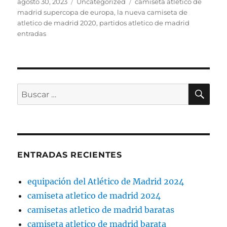
Publicado
Categorías
Etiquetas
agosto 30, 2023
Uncategorized
camiseta atletico de
el
madrid supercopa de europa
,
la nueva camiseta de
atletico de madrid 2020
,
partidos atletico de madrid
entradas
BU
Buscar
por:
ENTRADAS RECIENTES
equipación del Atlético de Madrid 2024
camiseta atletico de madrid 2024
camisetas atletico de madrid baratas
camiseta atletico de madrid barata