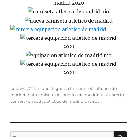
Publicado
Categorías
Etiquetas
julio 26, 2023
Uncategorized
camiseta atletico de
el
madrid thai
,
camiseta del atletico de madrid 2020 precio
,
comprar entradas atletico de madrid chelsea
BU
Buscar