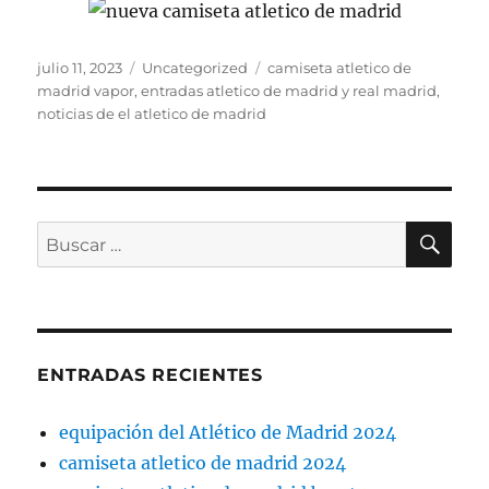
Publicado
Categorías
Etiquetas
julio 11, 2023
Uncategorized
camiseta atletico de
el
madrid vapor
,
entradas atletico de madrid y real madrid
,
noticias de el atletico de madrid
BU
Buscar
por:
ENTRADAS RECIENTES
equipación del Atlético de Madrid 2024
camiseta atletico de madrid 2024