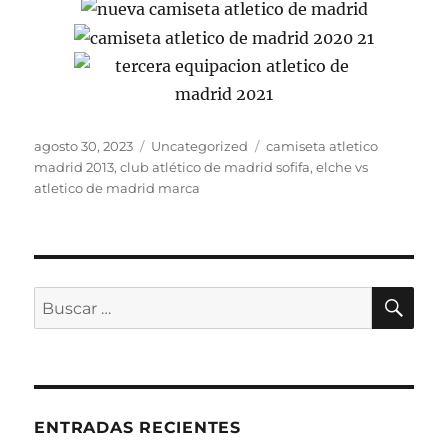
Publicado
Categorías
Etiquetas
agosto 30, 2023
Uncategorized
camiseta atletico
el
madrid 2013
,
club atlético de madrid sofifa
,
elche vs
atletico de madrid marca
BU
Buscar
por:
ENTRADAS RECIENTES