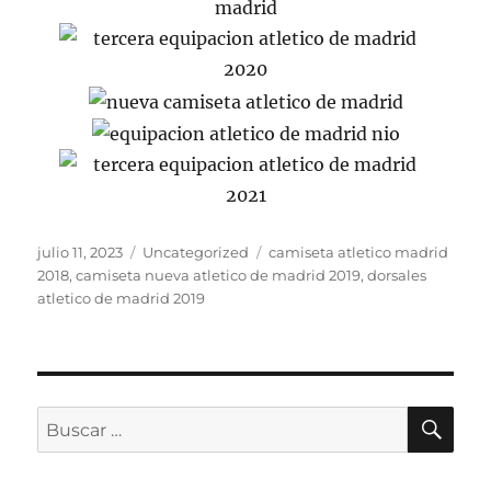
Publicado
Categorías
Etiquetas
julio 11, 2023
Uncategorized
camiseta atletico madrid
el
2018
,
camiseta nueva atletico de madrid 2019
,
dorsales
atletico de madrid 2019
BU
Buscar
por: