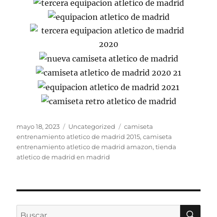
Publicado
Categorías
Etiquetas
mayo 18, 2023
Uncategorized
camiseta
el
entrenamiento atletico de madrid 2015
,
camiseta
entrenamiento atletico de madrid amazon
,
tienda
atletico de madrid en madrid
BU
Buscar