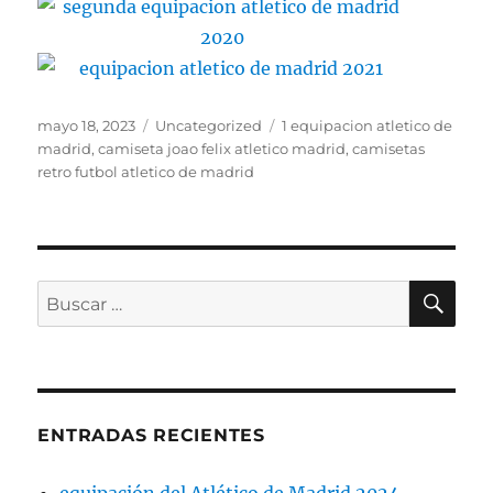
Publicado
Categorías
Etiquetas
mayo 18, 2023
Uncategorized
1 equipacion atletico de
el
madrid
,
camiseta joao felix atletico madrid
,
camisetas
retro futbol atletico de madrid
BU
Buscar
por:
ENTRADAS RECIENTES