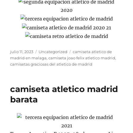
Publicado
Categorías
Etiquetas
julio 11, 2023
Uncategorized
camiseta atletico de
el
madrid en malaga
,
camiseta joao felix atletico madrid
,
camisetas graciosas del atletico de madrid
camiseta atletico madrid
barata