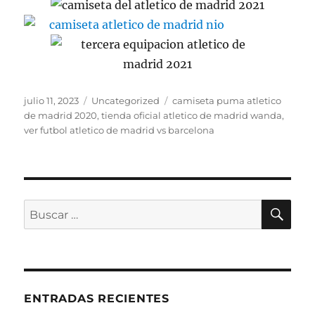
Publicado
Categorías
Etiquetas
julio 11, 2023
Uncategorized
camiseta puma atletico
el
de madrid 2020
,
tienda oficial atletico de madrid wanda
,
ver futbol atletico de madrid vs barcelona
BU
Buscar
por:
ENTRADAS RECIENTES