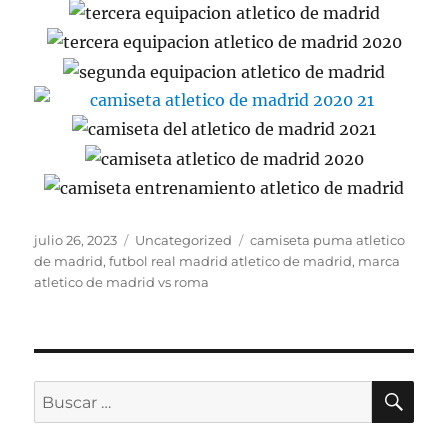
Publicado
Categorías
Etiquetas
julio 26, 2023
Uncategorized
camiseta puma atletico
el
de madrid
,
futbol real madrid atletico de madrid
,
marca
atletico de madrid vs roma
BU
Buscar
por: