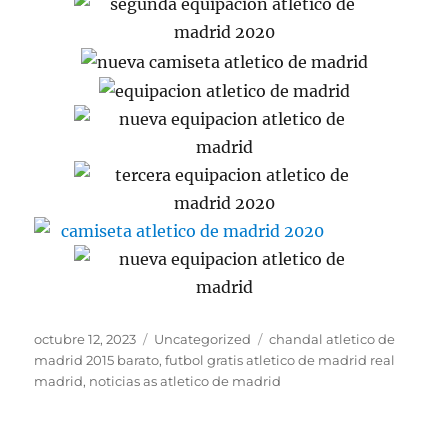
Publicado
Categorías
Etiquetas
octubre 12, 2023
Uncategorized
chandal atletico de
el
madrid 2015 barato
,
futbol gratis atletico de madrid real
madrid
,
noticias as atletico de madrid