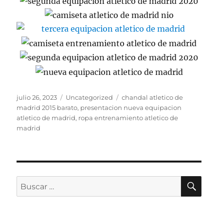
Publicado
Categorías
Etiquetas
julio 26, 2023
Uncategorized
chandal atletico de
el
madrid 2015 barato
,
presentacion nueva equipacion
atletico de madrid
,
ropa entrenamiento atletico de
madrid
BU
Buscar
por: