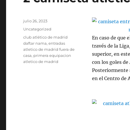
Publicado
julio 26, 2023
el
Categorías
Uncategorized
Etiquetas
club atlético de madrid
En caso de que e
daftar nama
,
entradas
través de la Lig
atletico de madrid fuera de
superior, en este
casa
,
primera equipacion
atletico de madrid
con los goles de
Posteriormente s
en el Centro de 