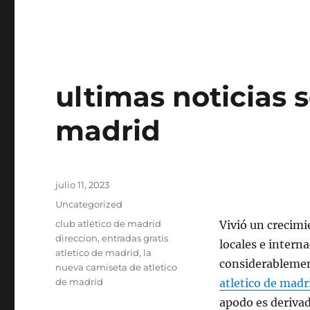
ultimas noticias s
madrid
Publicado
julio 11, 2023
el
Categorías
Uncategorized
Etiquetas
club atlético de madrid
Vivió un crecimi
direccion
,
entradas gratis
locales e intern
atletico de madrid
,
la
considerablemen
nueva camiseta de atletico
de madrid
atletico de madr
apodo es derivad