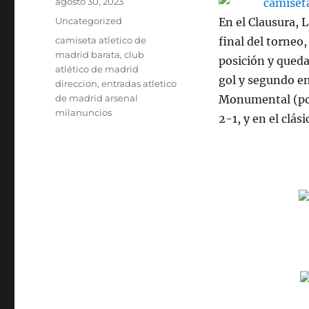
Publicado
agosto 30, 2023
el
Categorías
Uncategorized
En el Clausura, L
Etiquetas
camiseta atletico de
final del torneo
madrid barata
,
club
posición y queda
atlético de madrid
gol y segundo en
direccion
,
entradas atletico
de madrid arsenal
Monumental (por
milanuncios
2-1, y en el clá