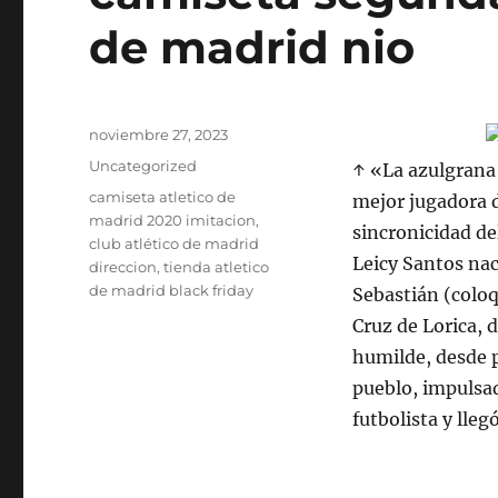
de madrid nio
Publicado
noviembre 27, 2023
el
Categorías
Uncategorized
↑ «La azulgrana
Etiquetas
camiseta atletico de
mejor jugadora d
madrid 2020 imitacion
,
sincronicidad de
club atlético de madrid
Leicy Santos nac
direccion
,
tienda atletico
de madrid black friday
Sebastián (colo
Cruz de Lorica,
humilde, desde p
pueblo, impulsad
futbolista y lle