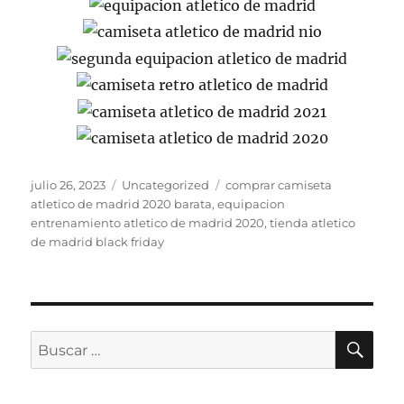
Publicado
Categorías
Etiquetas
julio 26, 2023
Uncategorized
comprar camiseta
el
atletico de madrid 2020 barata
,
equipacion
entrenamiento atletico de madrid 2020
,
tienda atletico
de madrid black friday
BU
Buscar
por: