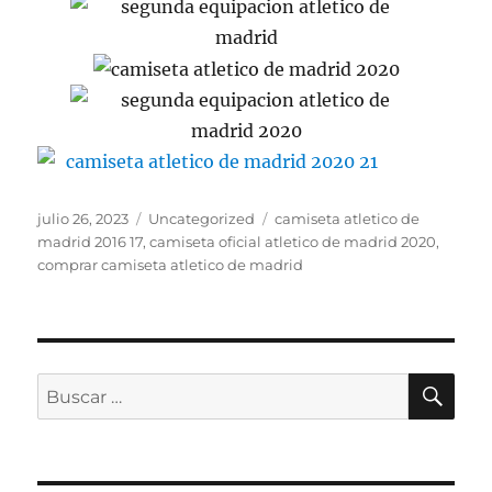
Publicado
Categorías
Etiquetas
julio 26, 2023
Uncategorized
camiseta atletico de
el
madrid 2016 17
,
camiseta oficial atletico de madrid 2020
,
comprar camiseta atletico de madrid
BU
Buscar
por: