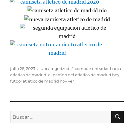
Publicado
Categorías
Etiquetas
julio 26, 2023
Uncategorized
comprar entradas barça
el
atletico de madrid
,
el partido del atletico de madrid hoy
,
futbol atletico de madrid hoy ver
BU
Buscar
por: