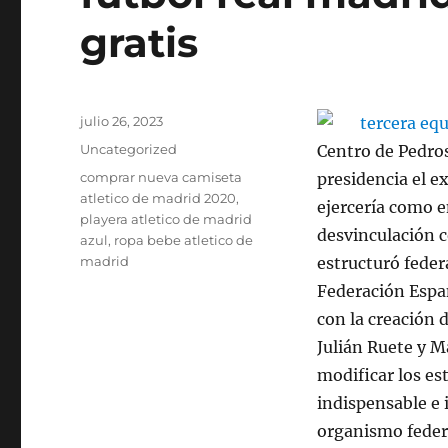
gratis
Publicado
julio 26, 2023
el
Categorías
Uncategorized
Centro de Pedros
Etiquetas
comprar nueva camiseta
presidencia el 
atletico de madrid 2020
,
ejercería como e
playera atletico de madrid
desvinculación c
azul
,
ropa bebe atletico de
madrid
estructuró feder
Federación Españ
con la creación 
Julián Ruete y M
modificar los es
indispensable e 
organismo federa