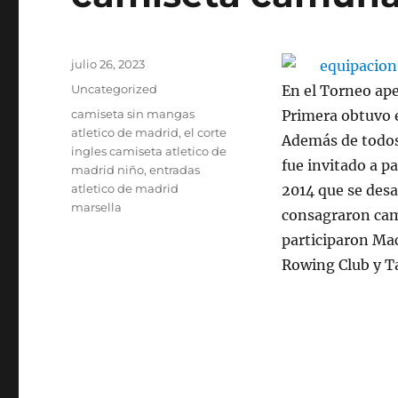
Publicado
julio 26, 2023
el
Categorías
Uncategorized
En el Torneo ap
Etiquetas
camiseta sin mangas
Primera obtuvo 
atletico de madrid
,
el corte
Además de todos
ingles camiseta atletico de
fue invitado a p
madrid niño
,
entradas
atletico de madrid
2014 que se desa
marsella
consagraron cam
participaron Ma
Rowing Club y Ta