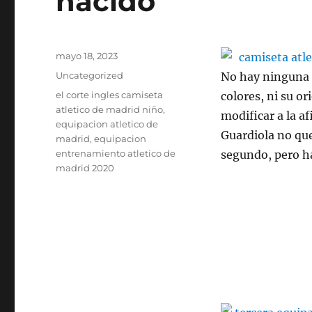
nacido
Publicado
mayo 18, 2023
el
Categorías
Uncategorized
No hay ninguna n
Etiquetas
el corte ingles camiseta
colores, ni su or
atletico de madrid niño
,
modificar a la af
equipacion atletico de
Guardiola no que
madrid
,
equipacion
entrenamiento atletico de
segundo, pero ha
madrid 2020