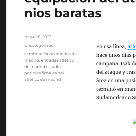
nios baratas
Publicado
mayo 18, 2023
el
Categorías
Uncategorized
En esa línea,
atl
Etiquetas
camiseta forlan atletico de
hace unos días p
madrid
,
entradas atletico
campaña. Isak de
de madrid estadio
,
del ataque y tras
posibles fichajes del
atletico de madrid
área en una posi
terminó en manos
Sudamericano Su