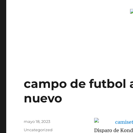
campo de futbol 
nuevo
Publicado
mayo 18, 2023
el
Categorías
Uncategorized
Disparo de Kond