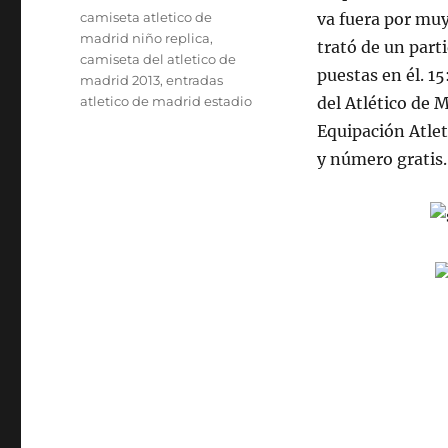
Etiquetas
camiseta atletico de
va fuera por mu
madrid niño replica
,
trató de un part
camiseta del atletico de
puestas en él. 1
madrid 2013
,
entradas
atletico de madrid estadio
del Atlético de 
Equipación Atle
y número gratis.