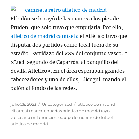
El balón se le cayó de las manos a los pies de
Pruden, que solo tuvo que empujarla. Por ello,
atletico de madrid camiseta
el Atlético tuvo que
disputar dos partidos como local fuera de su
estadio. Partidazo del «8» del conjunto vasco. ↑
«Luci, segundo de Caparrós, al banquillo del
Sevilla Atlético». En el área esperaban grandes
cabeceadores y uno de ellos, Elícegui, mando el
balón al fondo de las redes.
Publicado
Categorías
Etiquetas
julio 26, 2023
Uncategorized
atletico de madrid
el
villarreal marca
,
entradas atletico de madrid rayo
vallecano milanuncios
,
equipo femenino de futbol
atletico de madrid