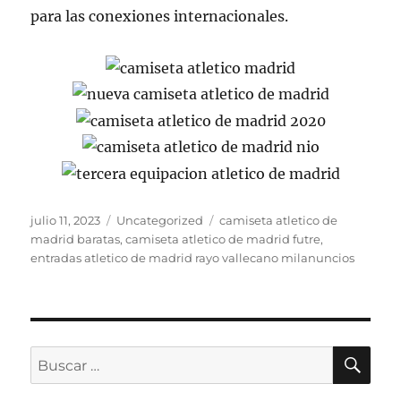
para las conexiones internacionales.
Publicado
Categorías
Etiquetas
julio 11, 2023
Uncategorized
camiseta atletico de
el
madrid baratas
,
camiseta atletico de madrid futre
,
entradas atletico de madrid rayo vallecano milanuncios
BU
Buscar
por: