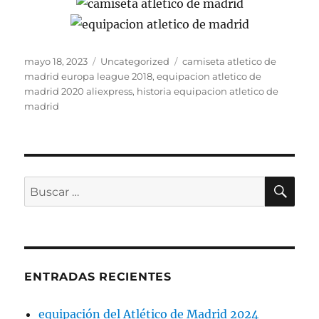
Publicado
Categorías
Etiquetas
mayo 18, 2023
Uncategorized
camiseta atletico de
el
madrid europa league 2018
,
equipacion atletico de
madrid 2020 aliexpress
,
historia equipacion atletico de
madrid
BU
Buscar
por:
ENTRADAS RECIENTES
equipación del Atlético de Madrid 2024