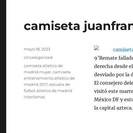
camiseta juanfran
Publicado
mayo 18, 2023
el
Categorías
Uncategorized
9’Remate fallado
Etiquetas
camiseta atletico de
derecha desde el 
madrid mujer
,
camiseta
desviado por la 
entrenamiento atletico de
El consejero del
madrid 2017
,
escuela de
futbol atletico de madrid
visitó este marte
interlomas
México DF y estu
la capital azteca.