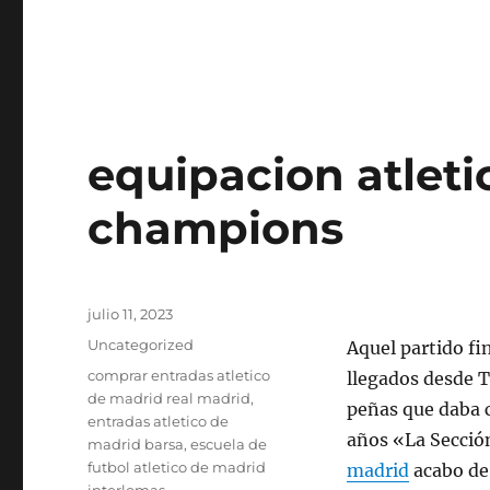
equipacion atlet
champions
Publicado
julio 11, 2023
el
Categorías
Uncategorized
Aquel partido fi
Etiquetas
comprar entradas atletico
llegados desde T
de madrid real madrid
,
peñas que daba c
entradas atletico de
años «La Sección
madrid barsa
,
escuela de
futbol atletico de madrid
madrid
acabo de 
interlomas