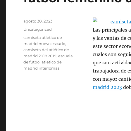
Publicado
agosto 30, 2023
el
Categorías
Uncategorized
Las principales 
Etiquetas
camiseta atletico de
y las ventas de 
madrid nuevo escudo
,
este sector econó
camiseta del atlético de
cuales son segui
madrid 2018 2019
,
escuela
de futbol atletico de
que son activida
madrid interlomas
trabajadora de e
con mayor canti
madrid 2023
dob