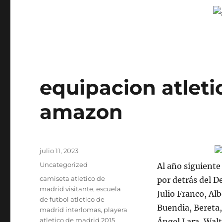
equipacion atleti
amazon
Publicado
julio 11, 2023
el
Categorías
Uncategorized
Al año siguiente
Etiquetas
camiseta atletico de
por detrás del D
madrid visitante
,
escuela
Julio Franco, Alb
de futbol atletico de
Buendia, Bereta,
madrid interlomas
,
playera
atletico de madrid 2015
Ángel Lara, Walt