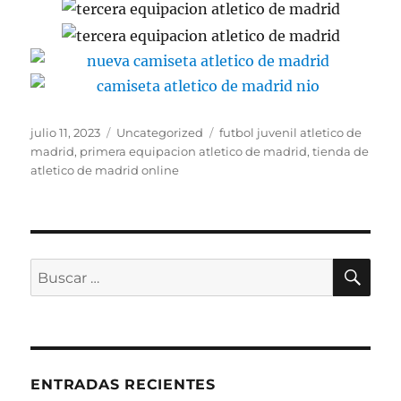
Publicado
Categorías
Etiquetas
julio 11, 2023
Uncategorized
futbol juvenil atletico de
el
madrid
,
primera equipacion atletico de madrid
,
tienda de
atletico de madrid online
BU
Buscar
por:
ENTRADAS RECIENTES