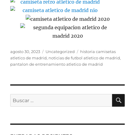
Publicado
Categorías
Etiquetas
agosto 30, 2023
Uncategorized
historia camisetas
el
atletico de madrid
,
noticias de futbol atletico de madrid
,
pantalon de entrenamiento atletico de madrid
BU
Buscar
por: