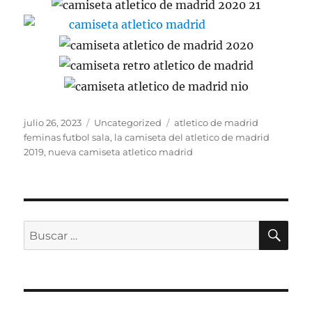
Publicado
Categorías
Etiquetas
julio 26, 2023
Uncategorized
atletico de madrid
el
feminas futbol sala
,
la camiseta del atletico de madrid
2019
,
nueva camiseta atletico madrid
BU
Buscar
por: