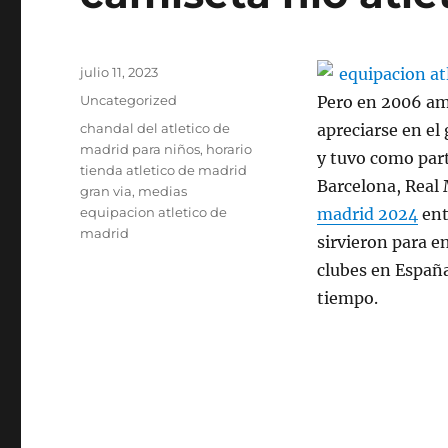
Publicado
julio 11, 2023
el
Categorías
Uncategorized
Pero en 2006 am
Etiquetas
chandal del atletico de
apreciarse en el
madrid para niños
,
horario
y tuvo como part
tienda atletico de madrid
Barcelona, Real 
gran via
,
medias
equipacion atletico de
madrid 2024
ent
madrid
sirvieron para e
clubes en Españ
tiempo.