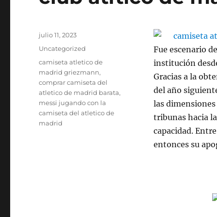
Publicado
julio 11, 2023
el
Categorías
Uncategorized
Fue escenario d
Etiquetas
camiseta atletico de
institución desd
madrid griezmann
,
Gracias a la obt
comprar camiseta del
del año siguient
atletico de madrid barata
,
messi jugando con la
las dimensiones 
camiseta del atletico de
tribunas hacia l
madrid
capacidad. Entre 
entonces su apo