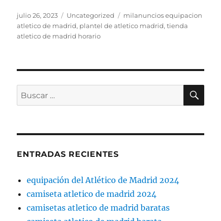
Publicado
Categorías
Etiquetas
julio 26, 2023
Uncategorized
milanuncios equipacion
el
atletico de madrid
,
plantel de atletico madrid
,
tienda
atletico de madrid horario
BU
Buscar
por:
ENTRADAS RECIENTES
equipación del Atlético de Madrid 2024
camiseta atletico de madrid 2024
camisetas atletico de madrid baratas