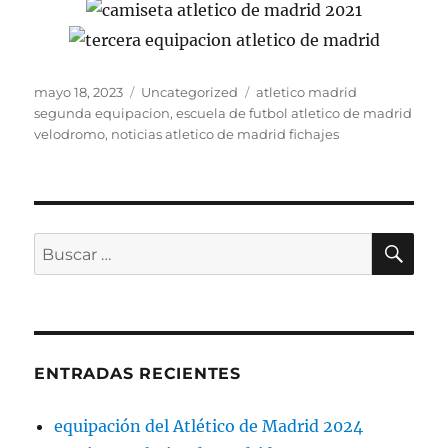
Publicado
Categorías
Etiquetas
mayo 18, 2023
Uncategorized
atletico madrid
el
segunda equipacion
,
escuela de futbol atletico de madrid
velodromo
,
noticias atletico de madrid fichajes
BU
Buscar
por:
ENTRADAS RECIENTES
equipación del Atlético de Madrid 2024