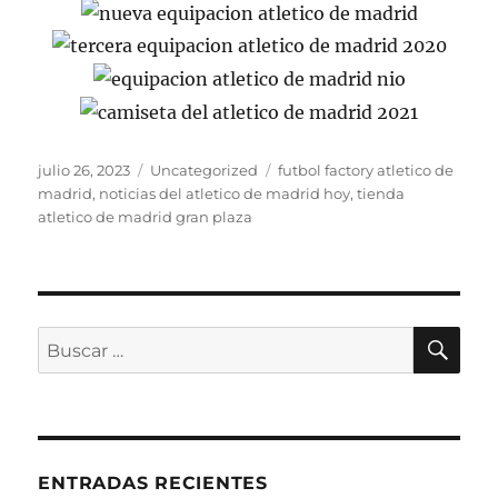
Publicado
Categorías
Etiquetas
julio 26, 2023
Uncategorized
futbol factory atletico de
el
madrid
,
noticias del atletico de madrid hoy
,
tienda
atletico de madrid gran plaza
BU
Buscar
por:
ENTRADAS RECIENTES