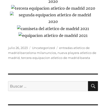
Publicado
Categorías
Etiquetas
julio 26, 2023
Uncategorized
entradas atletico de
el
madrid barcelona milanuncios
,
nueva playera atletico de
madrid
,
tercera equipacion atletico de madrid barata
BU
Buscar
por: