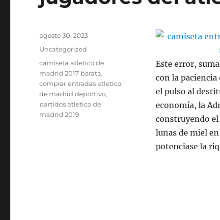
Publicado
agosto 30, 2023
el
Categorías
Uncategorized
Etiquetas
camiseta atletico de
Este error, suma
madrid 2017 barata
,
con la paciencia
comprar entradas atletico
el pulso al desti
de madrid deportivo
,
partidos atletico de
economía, la Adm
madrid 2019
construyendo el
lunas de miel en
potenciase la riq