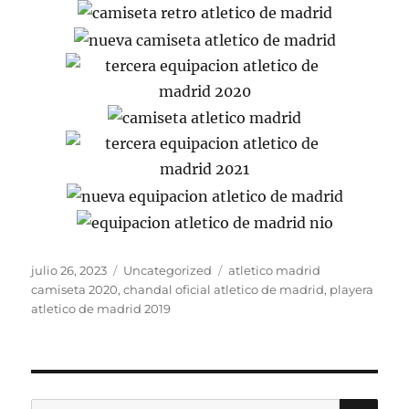
Publicado
Categorías
Etiquetas
julio 26, 2023
Uncategorized
atletico madrid
el
camiseta 2020
,
chandal oficial atletico de madrid
,
playera
atletico de madrid 2019
BU