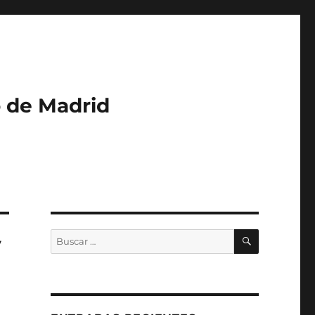
o de Madrid
BUSCAR
Buscar
y
por: