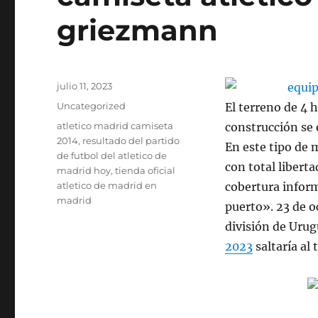
griezmann
Publicado
julio 11, 2023
el
Categorías
Uncategorized
El terreno de 4 
Etiquetas
atletico madrid camiseta
construcción se 
2014
,
resultado del partido
En este tipo de 
de futbol del atletico de
con total libert
madrid hoy
,
tienda oficial
atletico de madrid en
cobertura inform
madrid
puerto». 23 de o
división de Urug
2023
saltaría al