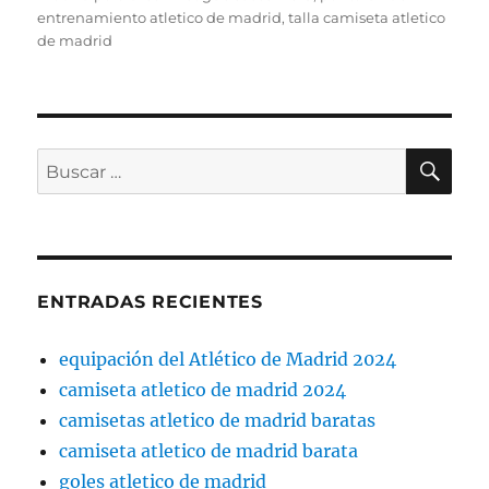
entrenamiento atletico de madrid
,
talla camiseta atletico
de madrid
BU
Buscar
por:
ENTRADAS RECIENTES
equipación del Atlético de Madrid 2024
camiseta atletico de madrid 2024
camisetas atletico de madrid baratas
camiseta atletico de madrid barata
goles atletico de madrid