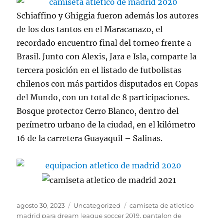
Schiaffino y Ghiggia fueron además los autores
de los dos tantos en el Maracanazo, el
recordado encuentro final del torneo frente a
Brasil. Junto con Alexis, Jara e Isla, comparte la
tercera posición en el listado de futbolistas
chilenos con más partidos disputados en Copas
del Mundo, con un total de 8 participaciones.
Bosque protector Cerro Blanco, dentro del
perímetro urbano de la ciudad, en el kilómetro
16 de la carretera Guayaquil – Salinas.
Publicado
Categorías
Etiquetas
agosto 30, 2023
Uncategorized
camiseta de atletico
el
madrid para dream league soccer 2019
,
pantalon de