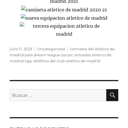
Publicado
Categorías
Etiquetas
julio 11, 2023
Uncategorized
camiseta del atletico de
el
madrid para dream league soccer
,
entradas atletico de
madrid liga
,
teléfono del club atlético de madrid
BU
Buscar
por: