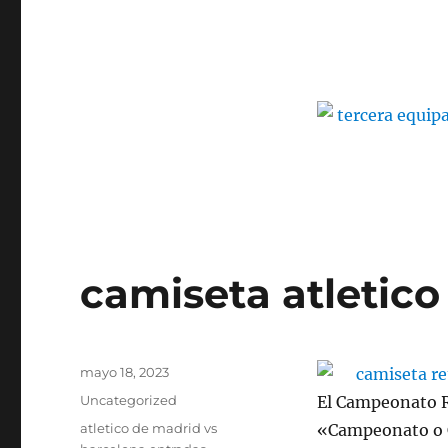
camiseta atletic
Publicado
mayo 18, 2023
el
Categorías
Uncategorized
El Campeonato 
Etiquetas
atletico de madrid vs
«Campeonato o C