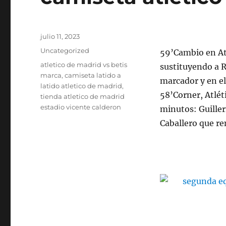
Publicado
julio 11, 2023
el
Categorías
Uncategorized
59’Cambio en Atl
Etiquetas
atletico de madrid vs betis
sustituyendo a R
marca
,
camiseta latido a
marcador y en el
latido atletico de madrid
,
58’Corner, Atlét
tienda atletico de madrid
estadio vicente calderon
minutos: Guille
Caballero que re