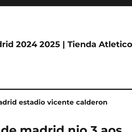
rid 2024 2025 | Tienda Atletic
adrid estadio vicente calderon
 de madrid nio 3 aos