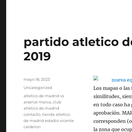
partido atletico 
2019
Publicado
mayo 18, 2023
el
Categorías
Uncategorized
Los mapas o las 
Etiquetas
atletico de madrid vs
similitudes, sie
arsenal marca
,
club
en todo caso ha
atlético de madrid
aprobación. MAR
contacto
,
tienda atletico
de madrid estadio vicente
corresponden (o
calderon
la zona que ocup