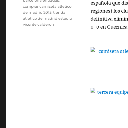
barcelona entradas
,
española que dis
comprar camiseta atletico
regiones) los cl
de madrid 2015
,
tienda
atletico de madrid estadio
definitiva elimi
vicente calderon
0-0 en Guernica 