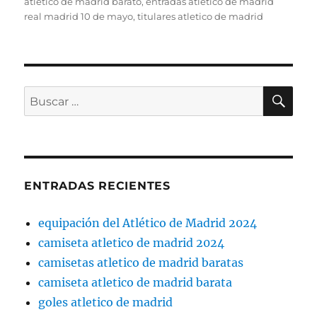
el
atletico de madrid barato
,
entradas atletico de madrid
real madrid 10 de mayo
,
titulares atletico de madrid
BU
Buscar
por:
ENTRADAS RECIENTES
equipación del Atlético de Madrid 2024
camiseta atletico de madrid 2024
camisetas atletico de madrid baratas
camiseta atletico de madrid barata
goles atletico de madrid